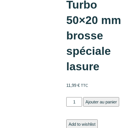
Turbo
50×20 mm
brosse
spéciale
lasure
11,99
€
TTC
quantité
Ajouter au panier
de
Kana
Turbo
Add to wishlist