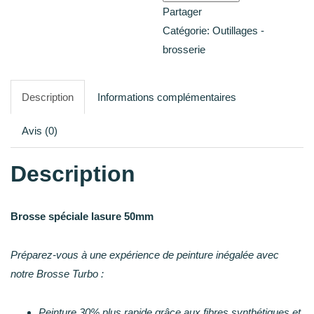
50x20
Partager
mm
Catégorie:
Outillages -
brosse
brosserie
spéciale
lasure
Description
Informations complémentaires
Avis (0)
Description
Brosse spéciale lasure 50mm
Préparez-vous à une expérience de peinture inégalée avec
notre Brosse Turbo :
Peinture 30% plus rapide grâce aux fibres synthétiques et